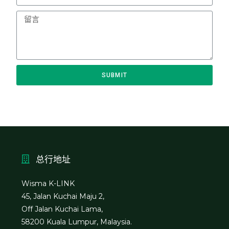
SUBMIT
总行地址
Wisma K-LINK
45, Jalan Kuchai Maju 2,
Off Jalan Kuchai Lama,
58200 Kuala Lumpur, Malaysia.