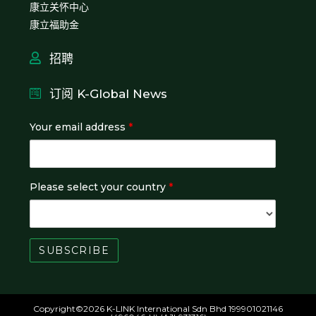
康立关怀中心
康立福助金
招聘
订阅 K-Global News
Your email address
*
Please select your country
*
Copyright©2026 K-LINK International Sdn Bhd 199901021146